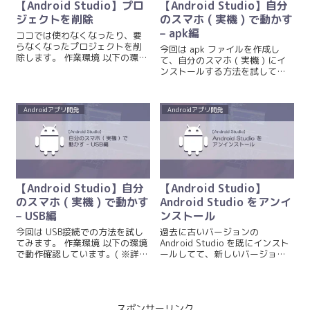
【Android Studio】プロ
【Android Studio】自分
ジェクトを削除
のスマホ ( 実機 ) で動かす
– apk編
ココでは使わなくなったり、要
らなくなったプロジェクトを削
今回は apk ファイルを作成し
除します。 作業環境 以下の環境
て、自分のスマホ ( 実機 ) にイ
で動作確認しています。( ※詳し
ンストールする方法を試してみ
くは『【Android Studio】開発
ます。 apk ファイル … Android
環境を確認する』を参照 )
application package の略だそ
Android ...
うです。今更ながらフルネーム
Androidアプリ開発
Androidアプリ開発
を知りました…(...
【Android Studio】自分
【Android Studio】
のスマホ ( 実機 ) で動かす
Android Studio をアンイ
– USB編
ンストール
今回は USB接続での方法を試し
過去に古いバージョンの
てみます。 作業環境 以下の環境
Android Studio を既にインスト
で動作確認しています。( ※詳し
ールしてて、新しいバージョン
くは『【Android Studio】開発
をインストールしたい場合や イ
環境を確認する』を参照 )
チから環境構築し直したい時な
Android Studio Dolphin | 20...
どは、新たに Android Studio を
インストールする前に古いバー
スポンサーリンク
ジョンの A...