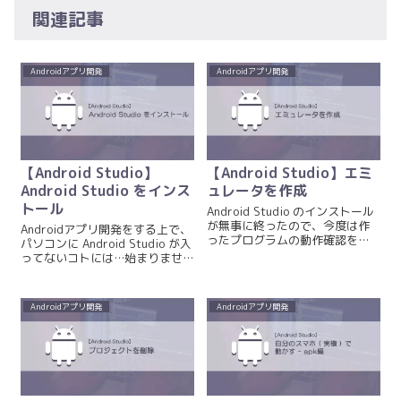
関連記事
Androidアプリ開発
Androidアプリ開発
【Android Studio】
【Android Studio】エミ
Android Studio をインス
ュレータを作成
トール
Android Studio のインストール
が無事に終ったので、今度は作
Androidアプリ開発をする上で、
ったプログラムの動作確認をす
パソコンに Android Studio が入
るための Android仮想デバイ
ってないコトには…始まりませ
ス…エミュレータを作っていき
ん。というワケで…どうぞ。 そ
ます。 みなさんが実際に持って
の前に… お使いのパソコンが
る Androidスマホ ( 実機 ) で...
Android Studio を動かせるだけ
Androidアプリ開発
Androidアプリ開発
のスペック ( 性能 ...